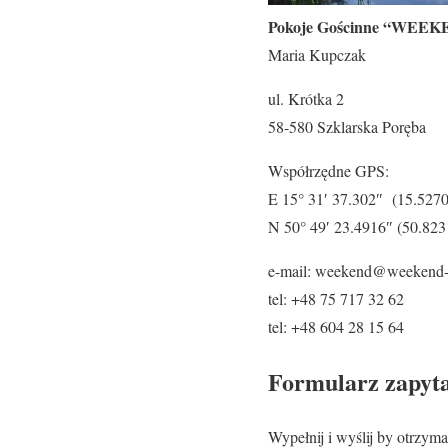
Pokoje Gościnne “WEE
Maria Kupczak
ul. Krótka 2
58-580 Szklarska Poręba
Współrzędne GPS:
E 15° 31′ 37.302″ (15.527
N 50° 49′ 23.4916″ (50.82
e-mail: weekend@weekend-s
tel: +48 75 717 32 62
tel: +48 604 28 15 64
Formularz zapyta
Wypełnij i wyślij by otrzyma