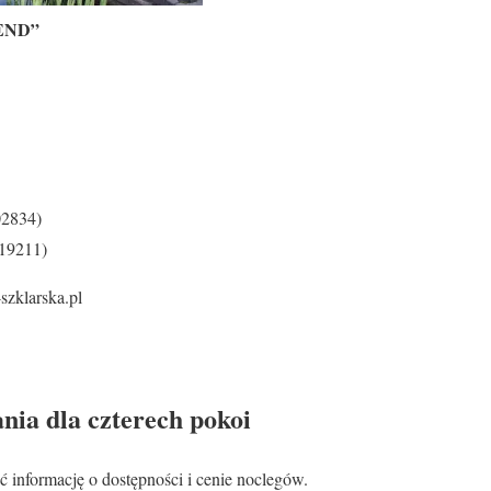
KEND”
02834)
319211)
zklarska.pl
nia dla czterech pokoi
ć informację o dostępności i cenie noclegów.